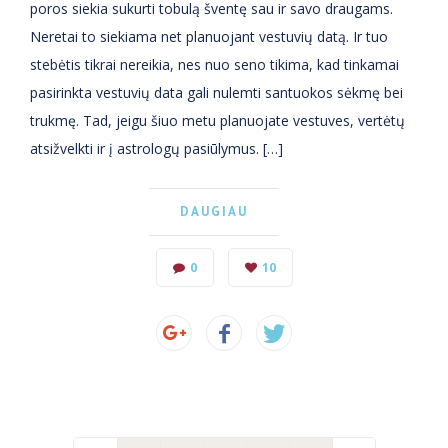
poros siekia sukurti tobulą šventę sau ir savo draugams.
Neretai to siekiama net planuojant vestuvių datą. Ir tuo
stebėtis tikrai nereikia, nes nuo seno tikima, kad tinkamai
pasirinkta vestuvių data gali nulemti santuokos sėkmę bei
trukmę. Tad, jeigu šiuo metu planuojate vestuves, vertėtų
atsižvelkti ir į astrologų pasiūlymus. […]
DAUGIAU
0
10