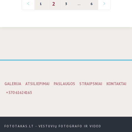
2
1
3
…
6
GALERIJA
ATSILIEPIMAI
PASLAUGOS
STRAIPSNIAI
KONTAKTAI
+370 61624165
FOTOTAKAS.LT - VESTUVIŲ FOTOGRAFO IR VIDEO