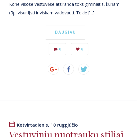
Kone visose vestuvėse atsiranda toks giminaitis, kuriam
rūpi visur lįsti ir viskam vadovauti. Tokie […]
DAUGIAU
0
8
Ketvirtadienis, 18 rugpjūčio
Vestuvinių nuotraukų stiliai,