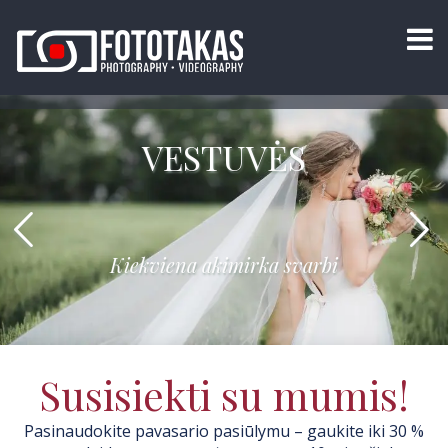
VESTUVĖS
Kiekviena akimirka svarbi
Susisiekti su mumis!
Pasinaudokite pavasario pasiūlymu – gaukite iki 30 %