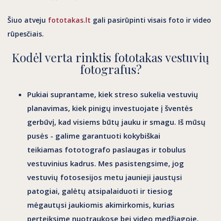
Šiuo atveju
fototakas.lt
gali pasirūpinti visais foto ir video
rūpesčiais.
Kodėl verta rinktis fototakas vestuvių
fotografus?
Pukiai suprantame, kiek streso sukelia vestuvių
planavimas, kiek pinigų investuojate į šventės
gerbūvį, kad visiems būtų jauku ir smagu. Iš mūsų
pusės - galime garantuoti kokybiškai
teikiamas
fototografo paslaugas
ir tobulus
vestuvinius kadrus. Mes pasistengsime, jog
vestuvių fotosesijos metu jaunieji jaustųsi
patogiai, galėtų atsipalaiduoti ir tiesiog
mėgautųsi jaukiomis akimirkomis, kurias
perteiksime nuotraukose bei video medžiagoje.