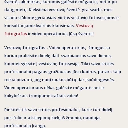
šventės
akimirkas
, kuriomis galėsite mėgautis, net ir po
daug metų. Kiekviena vestuvių šventė yra svarbi, mes
visada siūlome geriausias vietas vestuvių fotosesijoms ir
konsultuojame įvairiais klausimais.
Vestuvi
ų
fotografas
ir
video operatorius
Jūsų šventei!
Vestuvių fotografas - Video operatorius
, žmogus su
kuriuo praleisite didelę dalį svarbiausios savo dienos,
kuomet vyksite į
vestuvinę fotosesiją
. Tikri savo srities
profesionalai pagaus gražiausius Jūsų kadrus, patars kaip
reikia
pozuoti,
jog nuotraukos būtų dar
įspūdingesnės
.
Video operatoriaus dėka, galėsite mėgautis net ir
kokybiškais trumpametražiais video!
Rinkitės tik savo srities profesionalus, kurie turi didelį
portfolio ir
atsiliepimų
kiekį iš žmonių, naudoja
profesionalią įrangą.