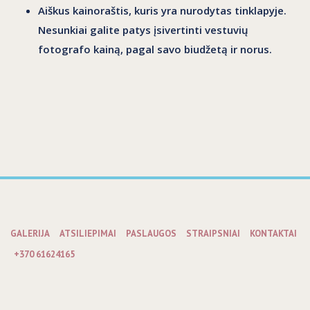
Aiškus
kainoraštis
, kuris yra nurodytas tinklapyje.
Nesunkiai galite patys įsivertinti vestuvių
fotografo kainą, pagal savo biudžetą ir norus.
GALERIJA
ATSILIEPIMAI
PASLAUGOS
STRAIPSNIAI
KONTAKTAI
+370 61624165