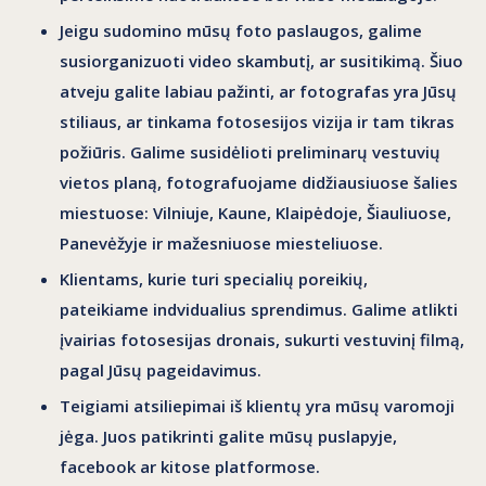
Jeigu sudomino mūsų
foto paslaugos
, galime
susiorganizuoti video skambutį, ar susitikimą. Šiuo
atveju galite labiau pažinti, ar fotografas yra Jūsų
stiliaus, ar tinkama fotosesijos vizija ir tam tikras
požiūris. Galime susidėlioti preliminarų vestuvių
vietos planą, fotografuojame didžiausiuose šalies
miestuose:
Vilniuje, Kaune, Klaipėdoje, Šiauliuose,
Panevėžyje
ir mažesniuose miesteliuose.
Klientams, kurie turi specialių poreikių,
pateikiame
indvidualius sprendimus
. Galime atlikti
įvairias fotosesijas dronais, sukurti vestuvinį filmą,
pagal Jūsų pageidavimus.
Teigiami atsiliepimai
iš klientų yra mūsų varomoji
jėga. Juos patikrinti galite mūsų puslapyje,
facebook ar kitose platformose.