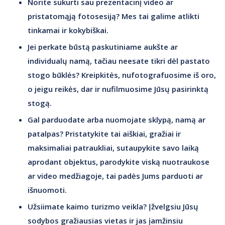
Norite sukurti sau prezentacinį video ar
pristatomąją fotosesiją? Mes tai galime atlikti
tinkamai ir kokybiškai.
Jei perkate būstą paskutiniame aukšte ar
individualų namą, tačiau neesate tikri dėl pastato
stogo būklės? Kreipkitės, nufotografuosime iš oro,
o jeigu reikės, dar ir nufilmuosime Jūsų pasirinktą
stogą.
Gal parduodate arba nuomojate sklypą, namą ar
patalpas? Pristatykite tai aiškiai, gražiai ir
maksimaliai patraukliai, sutaupykite savo laiką
aprodant objektus, parodykite viską nuotraukose
ar video medžiagoje, tai padės Jums parduoti ar
išnuomoti.
Užsiimate kaimo turizmo veikla? Įžvelgsiu Jūsų
sodybos gražiausias vietas ir jas įamžinsiu