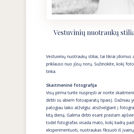
Vestuvinių nuotraukų stilia
Vestuvinių nuotraukų stiliai, tai tikrai įdomu
priklauso nuo jūsų norų. Sužinokite, kokį fotose
tinka.
Skaitmeninė fotografija
Visų pirma turite nuspręsti ar norite skaitmeni
dirbti su abiem fotoaparatų tipais). Dažniau 
patogiau laiko atžvilgiu: atsižvelgiant į foto
kitą dieną. Galima dirbti esant prastam apšvie
todėl fotografas visada mato, kokį kadrą padar
eksperimentuoti, nuotraukas fiksuoti iš įvairi