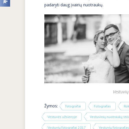
padaryti daug įvairių nuotraukų.
Vestuvių
Žymos:
fotografai
Fotografas
Rok
Vestuvės užsienyje
Vestuvinių nuotraukų stili
Vestuvių fotografai 2017
Vestuvių fotografas