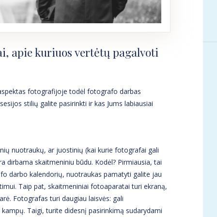
i, apie kuriuos vertėtų pagalvoti
s aspektas fotografijoje todėl fotografo darbas
sijos stilių galite pasirinkti ir kas Jums labiausiai
nių nuotraukų, ar juostinių (kai kurie fotografai gali
yra dirbama skaitmeniniu būdu. Kodėl? Pirmiausia, tai
grafo darbo kalendorių, nuotraukas pamatyti galite jau
timui. Taip pat, skaitmeniniai fotoaparatai turi ekraną,
ė. Fotografas turi daugiau laisvės: gali
ų kampų. Taigi, turite didesnį pasirinkimą sudarydami