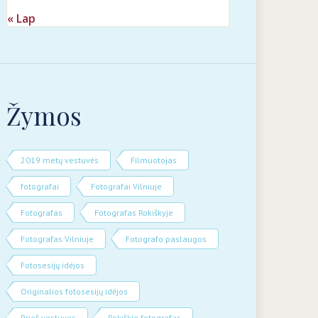
« Lap
Žymos
2019 metų vestuvės
Filmuotojas
fotografai
Fotografai Vilniuje
Fotografas
Fotografas Rokiškyje
Fotografas Vilniuje
Fotografo paslaugos
Fotosesijų idėjos
Originalios fotosesijų idėjos
Prieš vestuves
Rokiškio fotografas