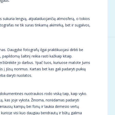
magaus.
os sukuria lengvą, atpalaiduojančią atmosferą, o tokios
otografas ne tik suras tinkamą akimirką, bet ir sugalvos,
. Daugybė fotografų ilgai praktikuojasi dirbti be
papildomą šaltinį reikia rasti kažkaip kitaip.
eržiūrėkite jo darbus. Ypač tuos, kuriuose matote Jums
šūs į Jūsų norimus. Kartais bet kas gali padaryti puikią
eba daryti nuolatos.
, dokumentinės nuotraukos rodo viską taip, kaip vyko.
iską, kas joje vyksta. Žinoma, norėdamas padaryti
eriausių kampų bei fonų ir laukia dėmesio vertų
, kurioje visi kuo daugiau bendrautų ir būtų galima