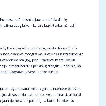
nesnės, natūralesnės. Juosta aprėpia didelę
ir užima daug laiko – kartais laukti tenka mėnesį ir
lvoti, kokio įvaizdžio nuotraukų norite. Neapsiriksite
bumuose esančias fotografijas. Klasikinės nuotraukos yra
atskleidžia realybę, jose užfiksuoti kadrai dvelkia
siją, dirbant nereikia per daug stengtis. Geriausia, kai
stumą fotografas paverčia meno kūriniu.
ai ar palydos nariai. Visada galima internete paieškoti
Juk viskas priklausys nuo to, kiek originaliai, unikaliai
ių jaunųjų norai bei pastangos. Konsultuokitės su