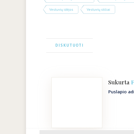
Vestuvių idėjos
Vestuvių stiliai
DISKUTUOTI
Sukurta
F
Puslapio ad