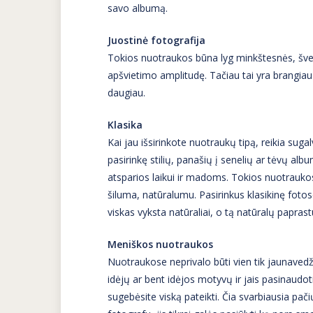
savo albumą.
Juostinė fotografija
Tokios nuotraukos būna lyg minkštesnės, švel
apšvietimo amplitudę. Tačiau tai yra brangiau 
daugiau.
Klasika
Kai jau išsirinkote nuotraukų tipą, reikia suga
pasirinkę stilių, panašių į senelių ar tėvų al
atsparios laikui ir madoms. Tokios nuotraukos 
šiluma, natūralumu. Pasirinkus klasikinę fotose
viskas vyksta natūraliai, o tą natūralų papra
Meniškos nuotraukos
Nuotraukose neprivalo būti vien tik jaunavedži
idėjų ar bent idėjos motyvų ir jais pasinaudoti. 
sugebėsite viską pateikti. Čia svarbiausia pač