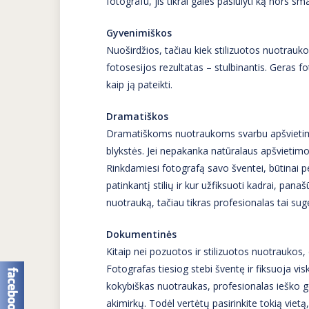
fotografu, jis tikrai galės pasiūlyti ką nors s
Gyvenimiškos
Nuoširdžios, tačiau kiek stilizuotos nuotrauk
fotosesijos rezultatas – stulbinantis. Geras f
kaip ją pateikti.
Dramatiškos
Dramatiškoms nuotraukoms svarbu apšvietimas
blykstės. Jei nepakanka natūralaus apšvietimo, 
Rinkdamiesi fotografą savo šventei, būtinai p
patinkantį stilių ir kur užfiksuoti kadrai, pana
nuotrauką, tačiau tikras profesionalas tai sug
Dokumentinės
Kitaip nei pozuotos ir stilizuotos nuotraukos
Fotografas tiesiog stebi šventę ir fiksuoja v
kokybiškas nuotraukas, profesionalas ieško g
akimirkų. Todėl vertėtų pasirinkite tokią vietą