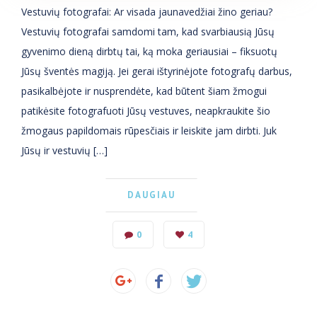
Vestuvių fotografai: Ar visada jaunavedžiai žino geriau?
Vestuvių fotografai samdomi tam, kad svarbiausią Jūsų
gyvenimo dieną dirbtų tai, ką moka geriausiai – fiksuotų
Jūsų šventės magiją. Jei gerai ištyrinėjote fotografų darbus,
pasikalbėjote ir nusprendėte, kad būtent šiam žmogui
patikėsite fotografuoti Jūsų vestuves, neapkraukite šio
žmogaus papildomais rūpesčiais ir leiskite jam dirbti. Juk
Jūsų ir vestuvių […]
DAUGIAU
0
4