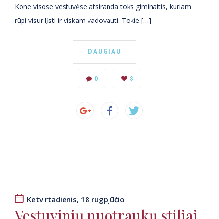
Kone visose vestuvėse atsiranda toks giminaitis, kuriam
rūpi visur lįsti ir viskam vadovauti. Tokie […]
DAUGIAU
0
8
Ketvirtadienis, 18 rugpjūčio
Vestuvinių nuotraukų stiliai,