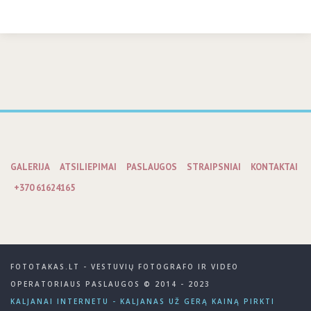
GALERIJA
ATSILIEPIMAI
PASLAUGOS
STRAIPSNIAI
KONTAKTAI
+370 61624165
FOTOTAKAS.LT - VESTUVIŲ FOTOGRAFO IR VIDEO
OPERATORIAUS PASLAUGOS © 2014 - 2023
KALJANAI INTERNETU - KALJANAS UŽ GERĄ KAINĄ PIRKTI