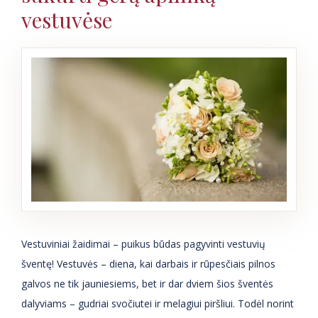
vestuvėse
Vestuviniai žaidimai – puikus būdas pagyvinti vestuvių
šventę! Vestuvės – diena, kai darbais ir rūpesčiais pilnos
galvos ne tik jauniesiems, bet ir dar dviem šios šventės
dalyviams – gudriai svočiutei ir melagiui piršliui. Todėl norint