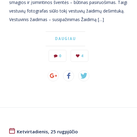
smagios ir įsimintinos šventės – būtinas pasiruošimas. Taigi
vestuvių fotografas siūlo tokį vestuvių žaidimų dešimtuką.
Vestuvinis žaidimas – susipažinimas Žaidimą […]
DAUGIAU
0
4
Ketvirtadienis, 25 rugpjūčio