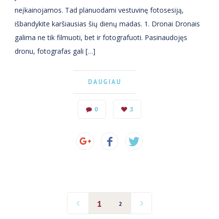
neįkainojamos. Tad planuodami vestuvinę fotosesiją,
išbandykite karšiausias šių dienų madas. 1. Dronai Dronais
galima ne tik filmuoti, bet ir fotografuoti. Pasinaudojęs
dronu, fotografas gali […]
DAUGIAU
0
3
1
2