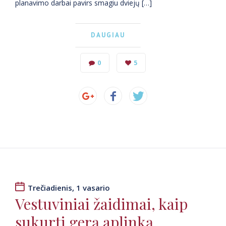
planavimo darbai pavirs smagiu dviejų […]
DAUGIAU
0
5
Trečiadienis, 1 vasario
Vestuviniai žaidimai, kaip
sukurti gerą aplinką