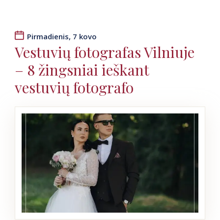
Pirmadienis, 7 kovo
Vestuvių fotografas Vilniuje
– 8 žingsniai ieškant
vestuvių fotografo