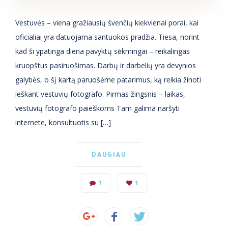
Vestuvės – viena gražiausių švenčių kiekvienai porai, kai
oficialiai yra datuojama santuokos pradžia. Tiesa, norint
kad ši ypatinga diena pavyktų sėkmingai – reikalingas
kruopštus pasiruošimas. Darbų ir darbelių yra devynios
galybės, o šį kartą paruošėme patarimus, ką reikia žinoti
ieškant vestuvių fotografo. Pirmas žingsnis – laikas,
vestuvių fotografo paieškoms Tam galima naršyti
internete, konsultuotis su […]
DAUGIAU
1
1