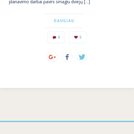
planavimo darbai pavirs smagiu dviejų […]
DAUGIAU
0
5