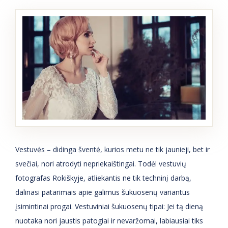
Vestuvės – didinga šventė, kurios metu ne tik jaunieji, bet ir
svečiai, nori atrodyti nepriekaištingai. Todėl vestuvių
fotografas Rokiškyje, atliekantis ne tik techninį darbą,
dalinasi patarimais apie galimus šukuosenų variantus
įsimintinai progai. Vestuviniai šukuosenų tipai: Jei tą dieną
nuotaka nori jaustis patogiai ir nevaržomai, labiausiai tiks