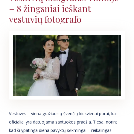
– 8 žingsniai ieškant
vestuvių fotografo
Vestuvės – viena gražiausių švenčių kiekvienai porai, kai
oficialiai yra datuojama santuokos pradžia. Tiesa, norint
kad ši ypatinga diena pavyktų sėkmingai – reikalingas