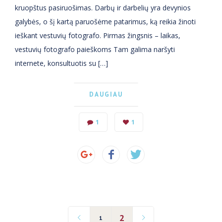
kruopštus pasiruošimas. Darbų ir darbelių yra devynios
galybės, o šį kartą paruošėme patarimus, ką reikia žinoti
ieškant vestuvių fotografo. Pirmas žingsnis – laikas,
vestuvių fotografo paieškoms Tam galima naršyti
internete, konsultuotis su […]
DAUGIAU
1
1
2
1