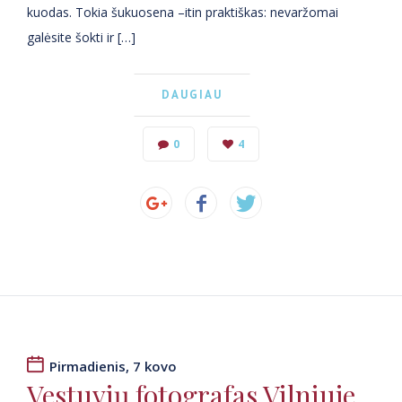
kuodas. Tokia šukuosena –itin praktiškas: nevaržomai
galėsite šokti ir […]
DAUGIAU
0
4
Pirmadienis, 7 kovo
Vestuvių fotografas Vilniuje