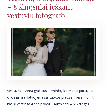
– 8 žingsniai ieškant
vestuvių fotografo
Vestuvės – viena gražiausių švenčių kiekvienai porai, kai
oficialiai yra datuojama santuokos pradžia. Tiesa, norint
kad ši ypatinga diena pavyktų sėkmingai – reikalingas