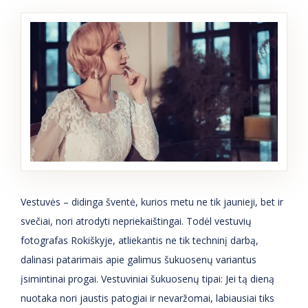
Vestuvės – didinga šventė, kurios metu ne tik jaunieji, bet ir
svečiai, nori atrodyti nepriekaištingai. Todėl vestuvių
fotografas Rokiškyje, atliekantis ne tik techninį darbą,
dalinasi patarimais apie galimus šukuosenų variantus
įsimintinai progai. Vestuviniai šukuosenų tipai: Jei tą dieną
nuotaka nori jaustis patogiai ir nevaržomai, labiausiai tiks