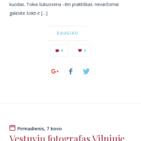
kuodas. Tokia šukuosena –itin praktiškas: nevaržomai
galėsite šokti ir […]
DAUGIAU
0
4
Pirmadienis, 7 kovo
Vestuvių fotografas Vilniuje