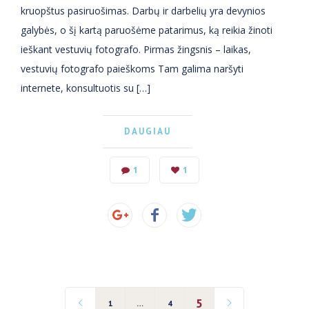
kruopštus pasiruošimas. Darbų ir darbelių yra devynios
galybės, o šį kartą paruošėme patarimus, ką reikia žinoti
ieškant vestuvių fotografo. Pirmas žingsnis – laikas,
vestuvių fotografo paieškoms Tam galima naršyti
internete, konsultuotis su […]
DAUGIAU
1
1
5
1
…
4