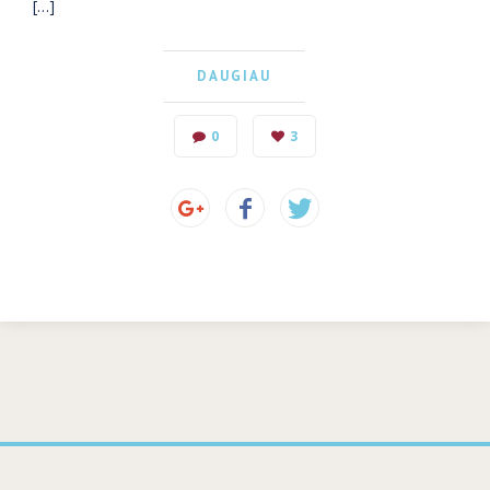
[…]
DAUGIAU
0
3