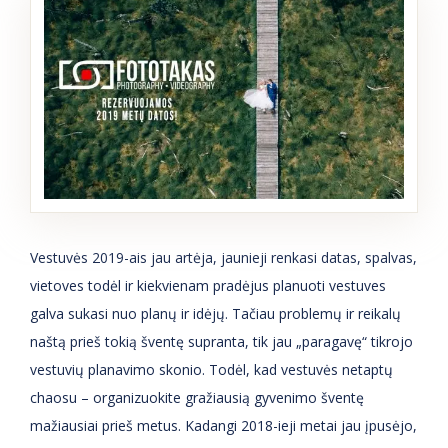
Vestuvės 2019-ais jau artėja, jaunieji renkasi datas, spalvas,
vietoves todėl ir kiekvienam pradėjus planuoti vestuves
galva sukasi nuo planų ir idėjų. Tačiau problemų ir reikalų
naštą prieš tokią šventę supranta, tik jau „paragavę“ tikrojo
vestuvių planavimo skonio. Todėl, kad vestuvės netaptų
chaosu – organizuokite gražiausią gyvenimo šventę
mažiausiai prieš metus. Kadangi 2018-ieji metai jau įpusėjo,