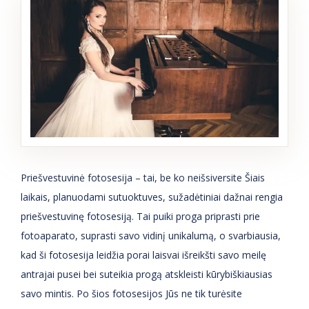
Priešvestuvinė fotosesija – tai, be ko neišsiversite Šiais
laikais, planuodami sutuoktuves, sužadėtiniai dažnai rengia
priešvestuvinę fotosesiją. Tai puiki proga priprasti prie
fotoaparato, suprasti savo vidinį unikalumą, o svarbiausia,
kad ši fotosesija leidžia porai laisvai išreikšti savo meilę
antrajai pusei bei suteikia progą atskleisti kūrybiškiausias
savo mintis. Po šios fotosesijos Jūs ne tik turėsite