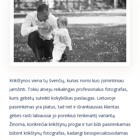
Krikštynos viena tų švenčių, kurias norisi kuo įsimintiniau
įamžinti. Tokiu atveju reikalingas profesionalus fotografas,
kuris gebėtų suteikti kokybiškas paslaugas. Lietuvoje
pasirinkimas yra platus, tad net ir išrankiausias klientas
gebės rasti labiausiai jo poreikius tenkinantį variantą.
Žinoma, konkrečiai krikštynų progai ir turi būti pasirenkamas
būtent krikštynų fotografas, kadangi besispecializuodamas