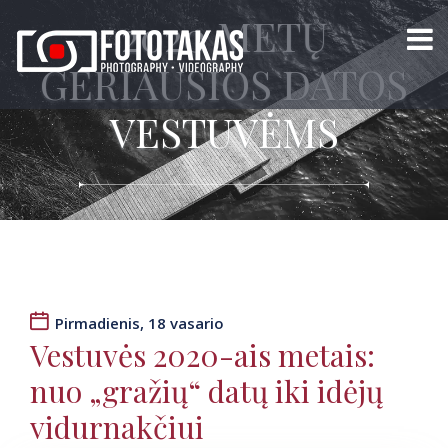
2020 METŲ
GERIAUSIOS DATOS
VESTUVĖMS
Pirmadienis, 18 vasario
Vestuvės 2020-ais metais:
nuo „gražių“ datų iki idėjų
vidurnakčiui