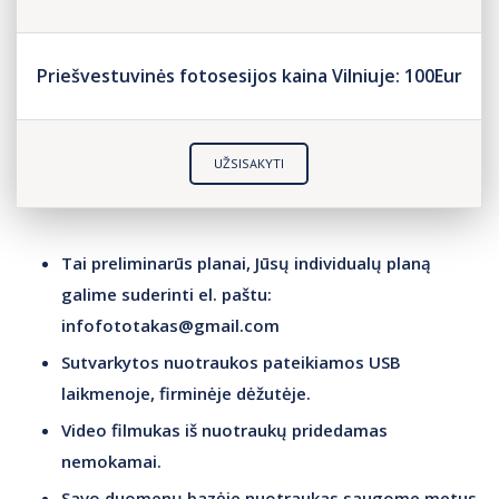
Priešvestuvinės fotosesijos kaina Vilniuje: 100Eur
UŽSISAKYTI
Tai preliminarūs planai, Jūsų
individualų planą
galime suderinti
el. paštu:
infofototakas@gmail.com
Sutvarkytos nuotraukos pateikiamos USB
laikmenoje, firminėje dėžutėje.
Video filmukas iš nuotraukų pridedamas
nemokamai.
Savo duomenų bazėje nuotraukas saugome metus.