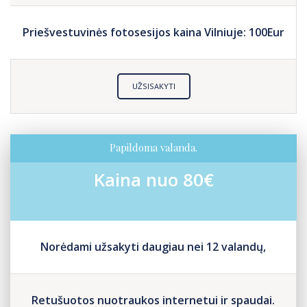
Priešvestuvinės fotosesijos kaina Vilniuje: 100Eur
UŽSISAKYTI
Papildoma valanda.
Kaina nuo 80€
Norėdami užsakyti daugiau nei 12 valandų,
Retušuotos nuotraukos internetui ir spaudai.