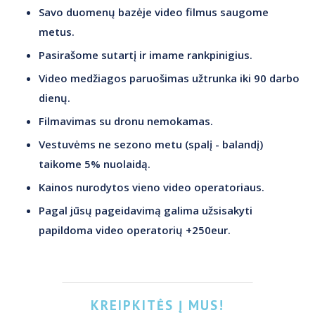
Savo duomenų bazėje video filmus saugome
metus.
Pasirašome sutartį ir imame rankpinigius.
Video medžiagos paruošimas užtrunka iki 90 darbo
dienų.
Filmavimas su dronu nemokamas.
Vestuvėms ne sezono metu (spalį - balandį)
taikome 5% nuolaidą.
Kainos nurodytos vieno video operatoriaus.
Pagal jūsų pageidavimą galima užsisakyti
papildoma video operatorių +250eur.
KREIPKITĖS Į MUS!