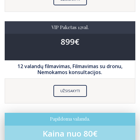
VIP Paketas 12val.
899€
12 valandų filmavimas, Filmavimas su dronu,
Nemokamos konsultacijos.
UŽSISAKYTI
Papildoma valanda.
Kaina nuo 80€