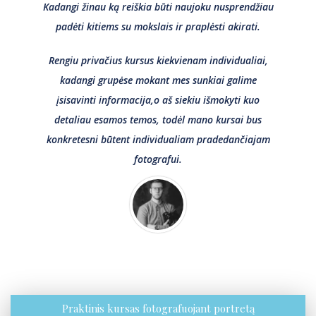
Kadangi žinau ką reiškia būti naujoku nusprendžiau
padėti kitiems su mokslais ir praplėsti akirati.
Rengiu privačius kursus kiekvienam individualiai,
kadangi grupėse mokant mes sunkiai galime
įsisavinti informacija,o aš siekiu išmokyti kuo
detaliau esamos temos, todėl mano kursai bus
konkretesni būtent individualiam pradedančiajam
fotografui.
Praktinis kursas fotografuojant portretą