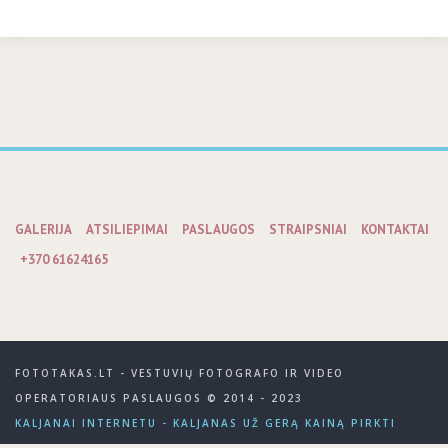
GALERIJA
ATSILIEPIMAI
PASLAUGOS
STRAIPSNIAI
KONTAKTAI
+370 61624165
FOTOTAKAS.LT - VESTUVIŲ FOTOGRAFO IR VIDEO
OPERATORIAUS PASLAUGOS © 2014 - 2023
KALJANAI INTERNETU - KALJANAS UŽ GERĄ KAINĄ PIRKTI
INTERNETU - VILNIUJE - KALJANO BARAS