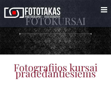
FOTOKURSAI
Fotografijos kursai
pradedantiesiems